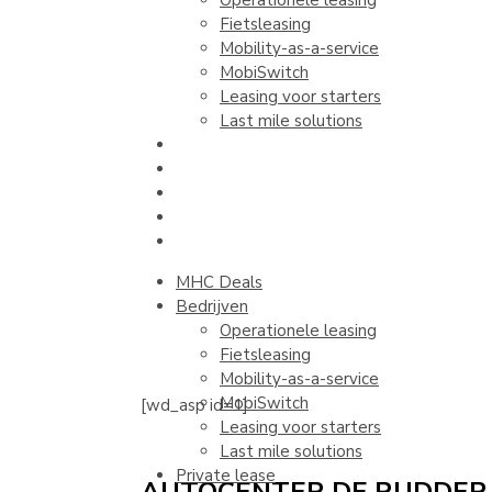
Operationele leasing
Fietsleasing
Mobility-as-a-service
MobiSwitch
Leasing voor starters
Last mile solutions
Private lease
Occasion lease
Shortlease
Contact
Vraag een
offerte
MHC Deals
Bedrijven
Operationele leasing
Fietsleasing
Mobility-as-a-service
MobiSwitch
[wd_asp id=1]
Leasing voor starters
Last mile solutions
Private lease
AUTOCENTER DE RUDDER