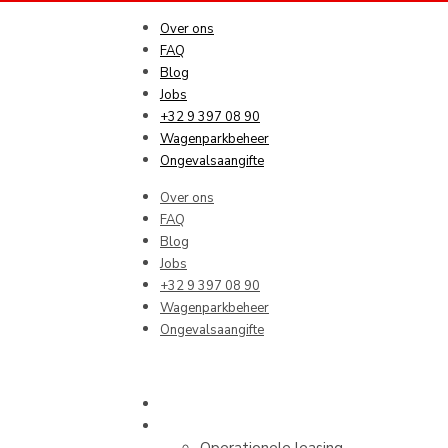
Over ons
FAQ
Blog
Jobs
+32 9 397 08 90
Wagenparkbeheer
Ongevalsaangifte
Over ons
Bandencent
FAQ
Blog
Jobs
+32 9 397 08 90
Wagenparkbeheer
Ongevalsaangifte
MHC Deals
Bedrijven