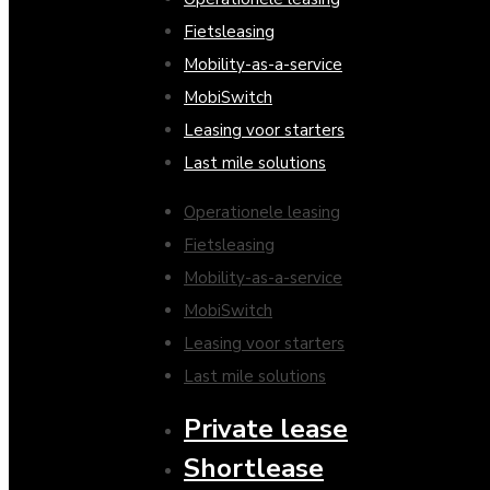
Fietsleasing
Mobility-as-a-service
MobiSwitch
Leasing voor starters
Last mile solutions
Operationele leasing
Fietsleasing
Mobility-as-a-service
MobiSwitch
Leasing voor starters
Last mile solutions
Private lease
Shortlease