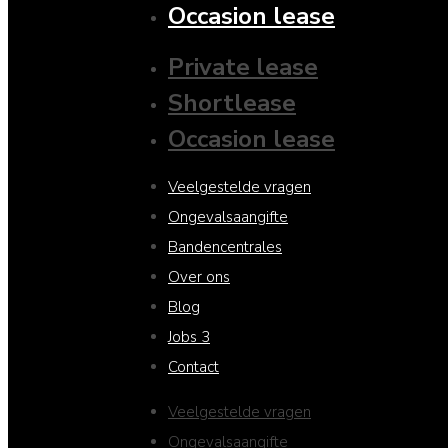
Occasion lease
Private lease
Shortlease
Occasion lease
Veelgestelde vragen
Ongevalsaangifte
Bandencentrales
Over ons
Blog
Jobs
3
Contact
Veelgestelde vragen
Ongevalsaangifte