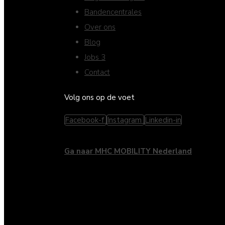
Bandencentrales
Over ons
Blog
Jobs
3
Contact
Volg ons op de voet
Facebook-f
Instagram
Linkedin-in
Ga naar MHC MOBILITY Nederland