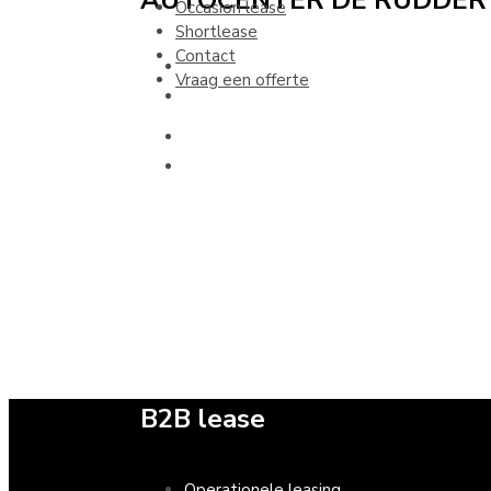
Occasion lease
Shortlease
Contact
Vraag een
offerte
B2B lease
Operationele leasing